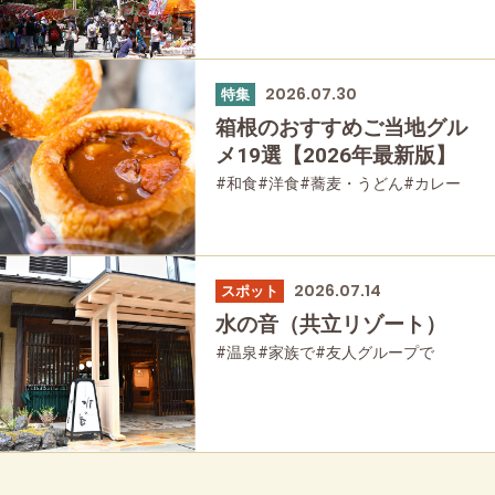
2026.07.30
特集
箱根のおすすめご当地グル
メ19選【2026年最新版】
#和食
#洋食
#蕎麦・うどん
#カレー
#パン
#スイーツ
#グルメ
2026.07.14
スポット
水の音（共立リゾート）
#温泉
#家族で
#友人グループで
#宿泊