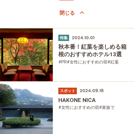
2024.10.01
特集
秋本番！紅葉を楽しめる箱
根のおすすめホテル13選
#PR
#女性におすすめの宿
#紅葉
#家族で
#友人グループで
#宿泊
#母と娘で
2024.09.18
スポット
HAKONE NICA
#女性におすすめの宿
#家族で
#友人グループで
#宿泊
#グルメ
#母と娘で