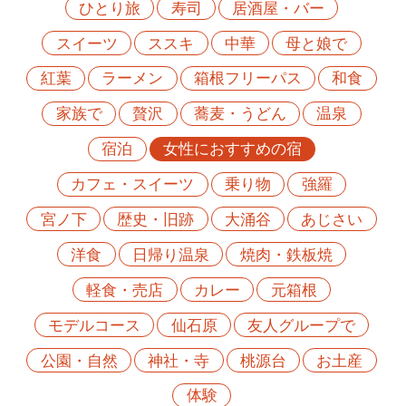
ひとり旅
寿司
居酒屋・バー
スイーツ
ススキ
中華
母と娘で
紅葉
ラーメン
箱根フリーパス
和食
家族で
贅沢
蕎麦・うどん
温泉
宿泊
女性におすすめの宿
カフェ・スイーツ
乗り物
強羅
宮ノ下
歴史・旧跡
大涌谷
あじさい
洋食
日帰り温泉
焼肉・鉄板焼
軽食・売店
カレー
元箱根
モデルコース
仙石原
友人グループで
公園・自然
神社・寺
桃源台
お土産
体験