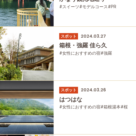
#スイーツ
#モデルコース
#PR
#お土産
#女性におすすめの宿
#和食
#箱根湯本
#強羅
#大涌谷
#温泉
#宿泊
#グルメ
#乗り物
#母と娘で
2024.03.27
スポット
箱根・強羅 佳ら久
#女性におすすめの宿
#強羅
#箱根フリーパス
#温泉
#家族で
#友人グループで
#宿泊
#母と娘で
2024.03.26
スポット
はつはな
#女性におすすめの宿
#箱根湯本
#桜
#温泉
#宿泊
#母と娘で