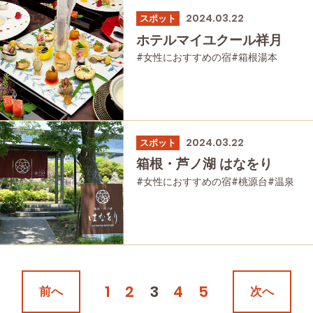
2024.03.22
スポット
ホテルマイユクール祥月
#女性におすすめの宿
#箱根湯本
#宿泊
#母と娘で
2024.03.22
スポット
箱根・芦ノ湖 はなをり
#女性におすすめの宿
#桃源台
#温泉
#家族で
#友人グループで
#宿泊
#母と娘で
1
2
3
4
5
前へ
次へ