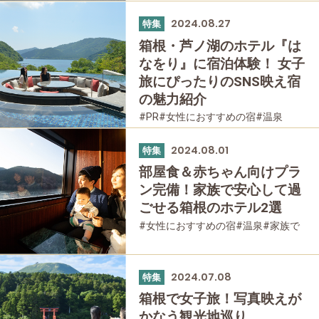
2024.08.27
特集
箱根・芦ノ湖のホテル『は
なをり』に宿泊体験！ 女子
旅にぴったりのSNS映え宿
の魅力紹介
#PR
#女性におすすめの宿
#温泉
#友人グループで
#宿泊
#グルメ
#母と娘で
2024.08.01
特集
部屋食＆赤ちゃん向けプラ
ン完備！家族で安心して過
ごせる箱根のホテル2選
#女性におすすめの宿
#温泉
#家族で
#友人グループで
#宿泊
#母と娘で
2024.07.08
特集
箱根で女子旅！写真映えが
かなう観光地巡り