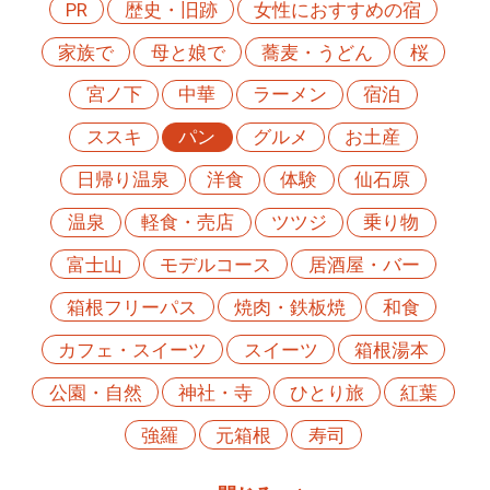
PR
歴史・旧跡
女性におすすめの宿
家族で
母と娘で
蕎麦・うどん
桜
宮ノ下
中華
ラーメン
宿泊
ススキ
パン
グルメ
お土産
日帰り温泉
洋食
体験
仙石原
温泉
軽食・売店
ツツジ
乗り物
富士山
モデルコース
居酒屋・バー
箱根フリーパス
焼肉・鉄板焼
和食
カフェ・スイーツ
スイーツ
箱根湯本
公園・自然
神社・寺
ひとり旅
紅葉
強羅
元箱根
寿司