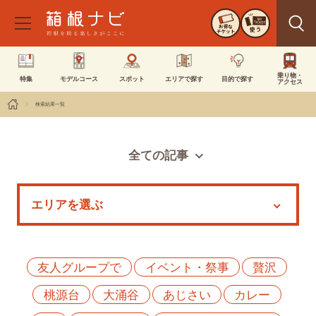
お得な
使う
チケット
乗り物・
特集
モデルコース
スポット
エリアで探す
目的で探す
アクセス
検索結果一覧
全ての記事
スポット
モデルコース
特集
イベント
友人グループで
イベント・祭事
贅沢
桃源台
大涌谷
あじさい
カレー