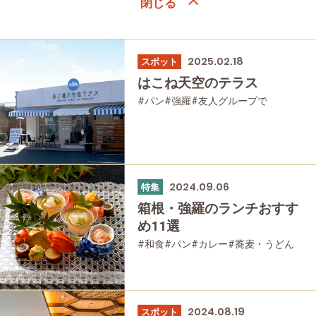
2025.02.18
スポット
はこね天空のテラス
#パン
#強羅
#友人グループで
#グルメ
2024.09.06
特集
箱根・強羅のランチおすす
め11選
#和食
#パン
#カレー
#蕎麦・うどん
#洋食
#強羅
#グルメ
2024.08.19
スポット