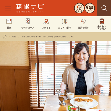
お得な
使う
チケット
乗り物・
特集
モデルコース
スポット
エリアで探す
目的で探す
アクセス
特集
箱根で働く人がおすすめ！ わたしが好きな箱根のご当地グルメ3選