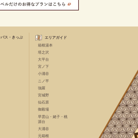
ーパス・きっぷ
エリアガイド
箱根湯本
塔之沢
大平台
宮ノ下
小涌谷
ニノ平
強羅
宮城野
仙石原
御殿場
早雲山・姥子・桃
源台
大涌谷
元箱根