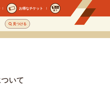
お得なチケット
使う
見つける
について