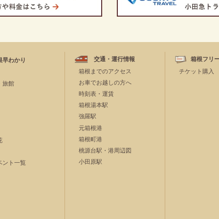
交通・運行情報
箱根フリ
根早わかり
箱根までのアクセス
チケット購入
お車でお越しの方へ
・旅館
時刻表・運賃
箱根湯本駅
強羅駅
元箱根港
箱根町港
花
桃源台駅・港周辺図
小田原駅
ベント一覧