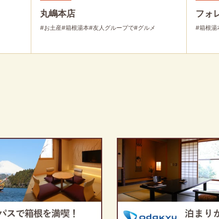
丸嶋本店
フォ
#お土産
#箱根湯本
#友人グループで
#グルメ
#箱根湯