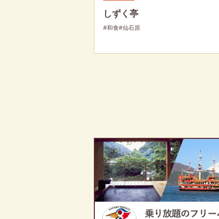
しずく亭
#和食
#仙石原