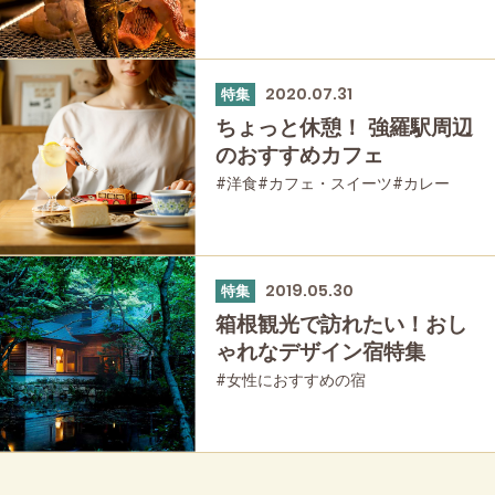
2020.07.31
特集
ちょっと休憩！ 強羅駅周辺
のおすすめカフェ
#洋食
#カフェ・スイーツ
#カレー
#ひとり旅
#強羅
#友人グループで
#グルメ
#母と娘で
2019.05.30
特集
箱根観光で訪れたい！おし
ゃれなデザイン宿特集
#女性におすすめの宿
#友人グループで
#宿泊