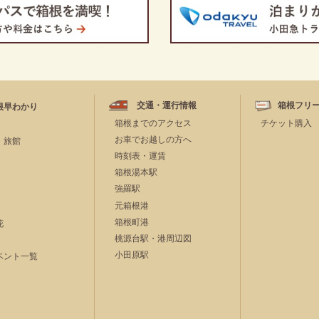
交通・運行情報
箱根フリ
根早わかり
箱根までのアクセス
チケット購入
お車でお越しの方へ
・旅館
時刻表・運賃
箱根湯本駅
強羅駅
元箱根港
箱根町港
花
桃源台駅・港周辺図
小田原駅
ベント一覧