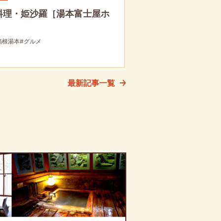
料理・姫沙羅［湯本富士屋ホ
］
箱根湯本
#グルメ
最新記事一覧