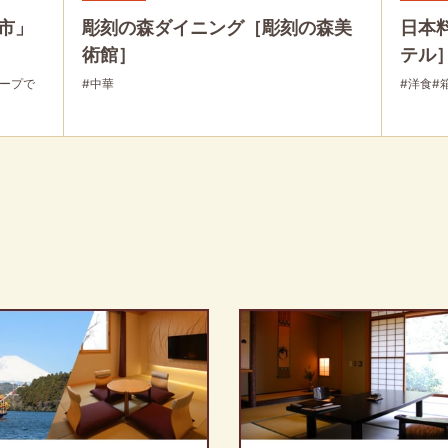
市」
彫刻の森ダイニング［彫刻の森美
日本
術館］
テル
ループで
#中華
#洋食
#