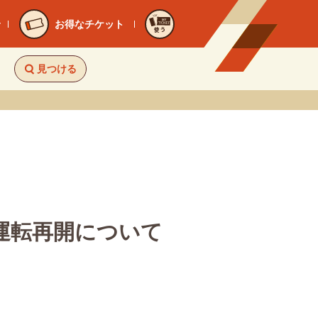
お得なチケット
使う
見つける
線運転再開について