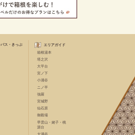
ーパス・きっぷ
エリアガイド
箱根湯本
塔之沢
大平台
宮ノ下
小涌谷
ニノ平
強羅
宮城野
仙石原
御殿場
早雲山・姥子・桃
源台
大涌谷