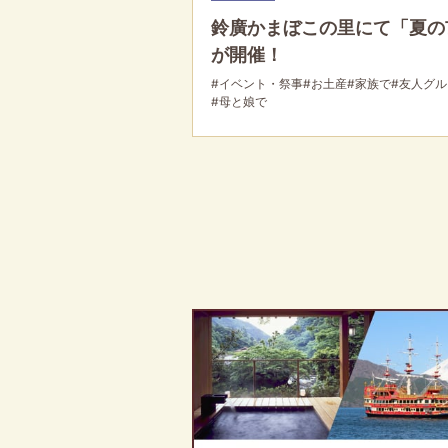
鈴廣かまぼこの里にて「夏の
が開催！
#イベント・祭事
#お土産
#家族で
#友人グ
#母と娘で