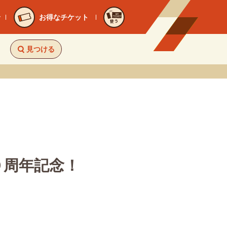
お得なチケット
使う
見つける
０周年記念！