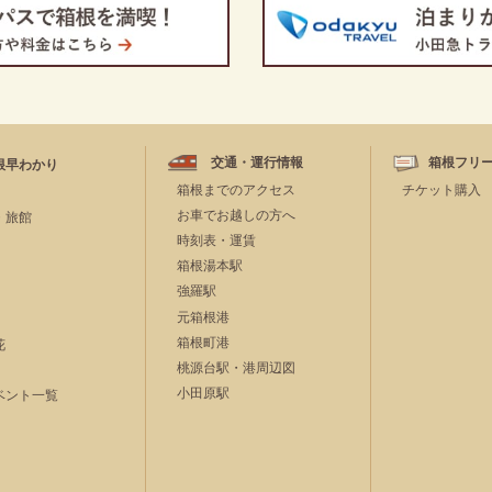
交通・運行情報
箱根フリ
根早わかり
箱根までのアクセス
チケット購入
お車でお越しの方へ
・旅館
時刻表・運賃
箱根湯本駅
強羅駅
元箱根港
箱根町港
花
桃源台駅・港周辺図
小田原駅
ベント一覧