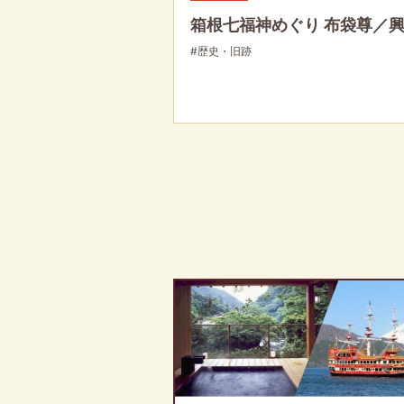
箱根七福神めぐり 布袋尊／
#歴史・旧跡