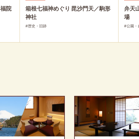
興福院
箱根七福神めぐり 毘沙門天／駒形
弁天
神社
場
#歴史・旧跡
#公園・