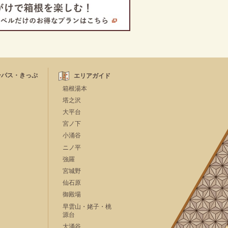
ーパス・きっぷ
エリアガイド
箱根湯本
塔之沢
大平台
宮ノ下
小涌谷
ニノ平
強羅
宮城野
仙石原
御殿場
早雲山・姥子・桃
源台
大涌谷