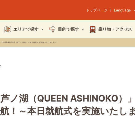
トップページ
Language
エリアで探す
目的で探す
乗り物・
アクセス
O）」2019年4月25日（木）に就航！～本日就航式を実施いたしました～
せ
ノ湖（QUEEN ASHINOKO）」
就航！～本日就航式を実施いたし