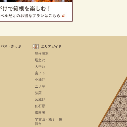
ーパス・きっぷ
エリアガイド
箱根湯本
塔之沢
大平台
宮ノ下
小涌谷
ニノ平
強羅
宮城野
仙石原
御殿場
早雲山・姥子・桃
源台