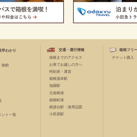
交通・運行情報
箱根フリ
根早わかり
箱根までのアクセス
チケット購入
お車でお越しの方へ
・旅館
時刻表・運賃
箱根湯本駅
強羅駅
元箱根港
箱根町港
花
桃源台駅・港周辺図
小田原駅
ベント一覧