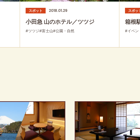
2018.01.29
スポット
スポッ
小田急 山のホテル／ツツジ
箱根駅
#ツツジ
#富士山
#公園・自然
#イベン