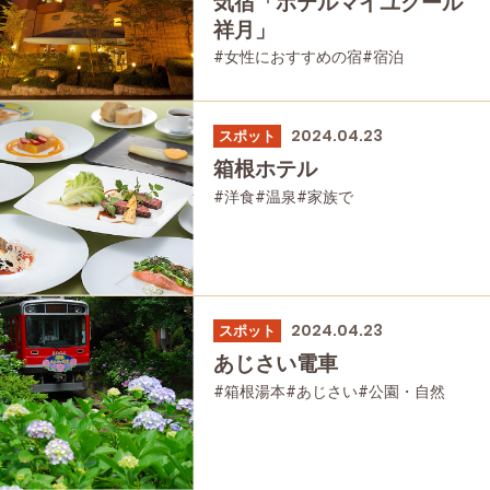
気宿「ホテルマイユクール
祥月」
#女性におすすめの宿
#宿泊
2024.04.23
スポット
箱根ホテル
#洋食
#温泉
#家族で
#友人グループで
#宿泊
#母と娘で
2024.04.23
スポット
あじさい電車
#箱根湯本
#あじさい
#公園・自然