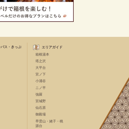
ーパス・きっぷ
エリアガイド
箱根湯本
塔之沢
大平台
宮ノ下
小涌谷
ニノ平
強羅
宮城野
仙石原
御殿場
早雲山・姥子・桃
源台