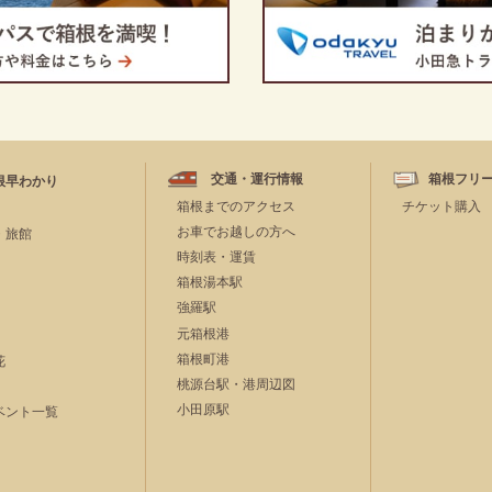
交通・運行情報
箱根フリ
根早わかり
箱根までのアクセス
チケット購入
お車でお越しの方へ
・旅館
時刻表・運賃
箱根湯本駅
強羅駅
元箱根港
箱根町港
花
桃源台駅・港周辺図
小田原駅
ベント一覧