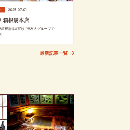
2025.07.01
ト
り 箱根湯本店
#箱根湯本
#家族で
#友人グループで
で
最新記事一覧