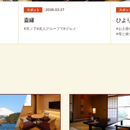
2026.02.27
スポット
スポッ
斎縁
ひよ
#宮ノ下
#友人グループで
#グルメ
#お土産
#母と娘