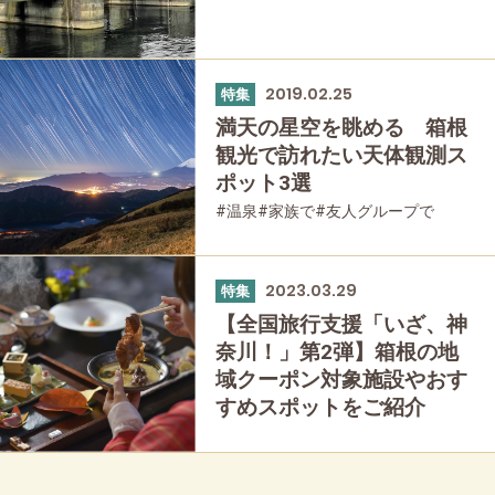
2019.02.25
特集
満天の星空を眺める 箱根
観光で訪れたい天体観測ス
ポット3選
#温泉
#家族で
#友人グループで
#宿泊
2023.03.29
特集
【全国旅行支援「いざ、神
奈川！」第2弾】箱根の地
域クーポン対象施設やおす
すめスポットをご紹介