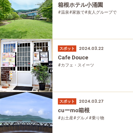
箱根ホテル小涌園
#温泉
#家族で
#友人グループで
#宿泊
#グルメ
2024.03.22
スポット
Cafe Douce
#カフェ・スイーツ
2024.03.27
スポット
cuーmo箱根
#お土産
#グルメ
#乗り物
#公園・自然