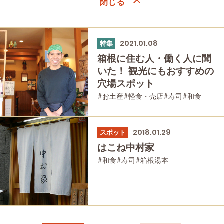
2021.01.08
特集
箱根に住む人・働く人に聞
いた！ 観光にもおすすめの
穴場スポット
#お土産
#軽食・売店
#寿司
#和食
#仙石原
#大涌谷
#日帰り温泉
#温泉
#家族で
#友人グループで
#グルメ
#乗り物
#公園・自然
2018.01.29
スポット
はこね中村家
#和食
#寿司
#箱根湯本