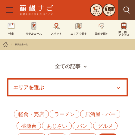
お得な
使う
チケット
乗り物・
特集
モデルコース
スポット
エリアで探す
目的で探す
アクセス
検索結果一覧
全ての記事
スポット
モデルコース
特集
イベント
軽食・売店
ラーメン
居酒屋・バー
桃源台
あじさい
パン
グルメ