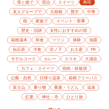
母と娘で
宿泊
スイーツ
寿司
友人グループで
元箱根
贅沢
中華
桜
家族で
イベント・祭事
歴史・旧跡
女性におすすめの宿
箱根湯本
和食
ツツジ
体験
強羅
仙石原
洋食
宮ノ下
お土産
PR
モデルコース
カレー
ススキ
大涌谷
カフェ・スイーツ
焼肉・鉄板焼
公園・自然
日帰り温泉
箱根フリーパス
富士山
乗り物
蕎麦・うどん
温泉
紅葉
神社・寺
ひとり旅