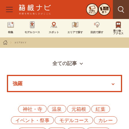
お得な
使う
チケット
乗り物・
特集
モデルコース
スポット
エリアで探す
目的で探す
アクセス
エリアガイド
全ての記事
スポット
モデルコース
特集
イベント
神社・寺
温泉
元箱根
紅葉
イベント・祭事
モデルコース
カレー