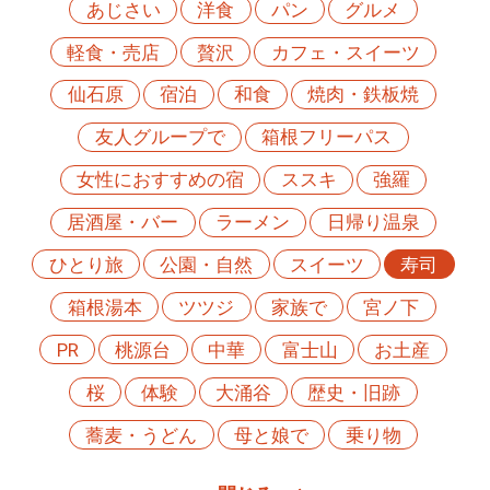
あじさい
洋食
パン
グルメ
軽食・売店
贅沢
カフェ・スイーツ
仙石原
宿泊
和食
焼肉・鉄板焼
友人グループで
箱根フリーパス
女性におすすめの宿
ススキ
強羅
居酒屋・バー
ラーメン
日帰り温泉
ひとり旅
公園・自然
スイーツ
寿司
箱根湯本
ツツジ
家族で
宮ノ下
PR
桃源台
中華
富士山
お土産
桜
体験
大涌谷
歴史・旧跡
蕎麦・うどん
母と娘で
乗り物