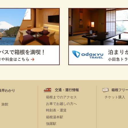
交通・運行情報
箱根フリ
根早わかり
箱根までのアクセス
チケット購入
お車でお越しの方へ
・旅館
時刻表・運賃
箱根湯本駅
強羅駅