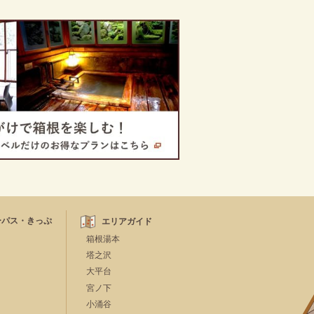
ーパス・きっぷ
エリアガイド
箱根湯本
塔之沢
大平台
宮ノ下
小涌谷