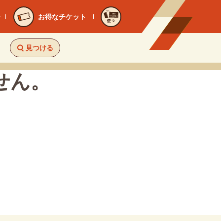
お得なチケット
使う
見つける
せん。
。