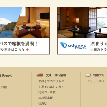
交通・運行情報
箱根フリ
根早わかり
箱根までのアクセス
チケット購入
お車でお越しの方へ
・旅館
時刻表・運賃
箱根湯本駅
強羅駅