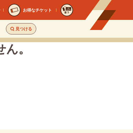
お得なチケット
使う
見つける
せん。
。