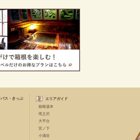
ーパス・きっぷ
エリアガイド
箱根湯本
塔之沢
大平台
宮ノ下
小涌谷