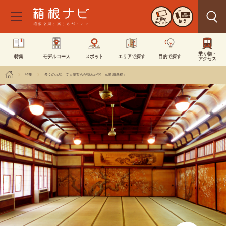
お得な
使う
チケット
乗り物・
特集
モデルコース
スポット
エリアで探す
目的で探す
アクセス
特集
多くの元勲、文人墨客らが訪れた宿「元湯 環翠楼」