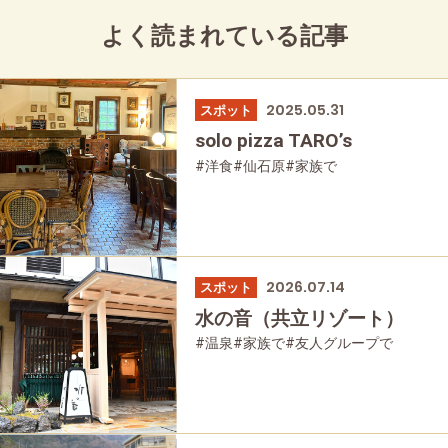
よく読まれている記事
2025.05.31
スポット
solo pizza TARO’s
#洋食
#仙石原
#家族で
#友人グループで
#グルメ
#母と娘で
2026.07.14
スポット
水の音（共立リゾート）
#温泉
#家族で
#友人グループで
#宿泊