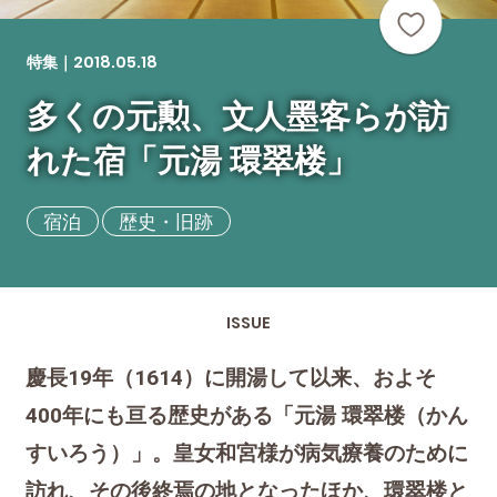
2018.05.18
特集｜
多くの元勲、文人墨客らが訪
れた宿「元湯 環翠楼」
宿泊
歴史・旧跡
ISSUE
慶長19年（1614）に開湯して以来、およそ
400年にも亘る歴史がある「元湯 環翠楼（かん
すいろう）」。皇女和宮様が病気療養のために
訪れ、その後終焉の地となったほか、環翠楼と