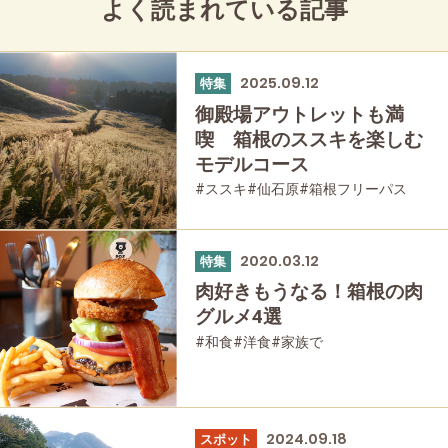
よく読まれている記事
2025.09.12
特集
御殿場アウトレットも満
喫 箱根のススキを楽しむ
モデルコース
#ススキ
#仙石原
#箱根フリーパス
#富士山
#公園・自然
2020.03.12
特集
肉好きもうなる！箱根の肉
グルメ4選
#和食
#洋食
#家族で
#友人グループで
#グルメ
#母と娘で
2024.09.18
スポット