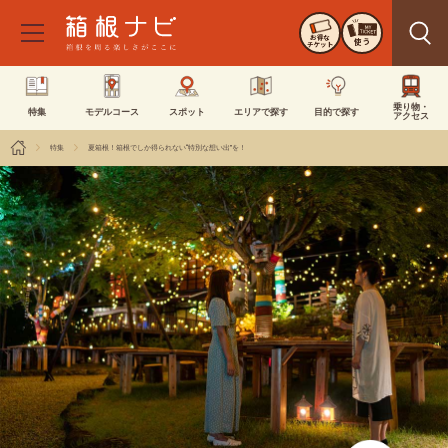
お得な
使う
チケット
乗り物・
特集
モデルコース
スポット
エリアで探す
目的で探す
アクセス
特集
夏箱根！箱根でしか得られない“特別な想い出”を！