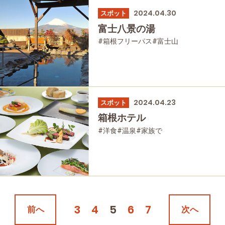
2024.04.30
スポット
富士八景の湯
#箱根フリーパス
#富士山
#日帰り温泉
#温泉
#家族で
#友人グループで
#母と娘で
2024.04.23
スポット
箱根ホテル
#洋食
#温泉
#家族で
#友人グループで
#宿泊
#母と娘で
3
4
5
6
7
前へ
次へ