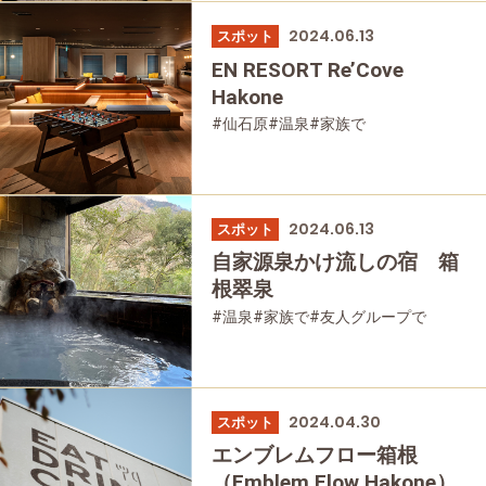
2024.06.13
スポット
EN RESORT Re’Cove
Hakone
#仙石原
#温泉
#家族で
#友人グループで
#宿泊
#グルメ
#母と娘で
2024.06.13
スポット
自家源泉かけ流しの宿 箱
根翠泉
#温泉
#家族で
#友人グループで
#宿泊
#母と娘で
2024.04.30
スポット
エンブレムフロー箱根
（Emblem Flow Hakone）