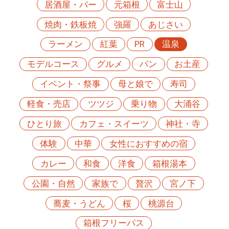
居酒屋・バー
元箱根
富士山
焼肉・鉄板焼
強羅
あじさい
ラーメン
紅葉
PR
温泉
モデルコース
グルメ
パン
お土産
イベント・祭事
母と娘で
寿司
軽食・売店
ツツジ
乗り物
大涌谷
ひとり旅
カフェ・スイーツ
神社・寺
体験
中華
女性におすすめの宿
カレー
和食
洋食
箱根湯本
公園・自然
家族で
贅沢
宮ノ下
蕎麦・うどん
桜
桃源台
箱根フリーパス