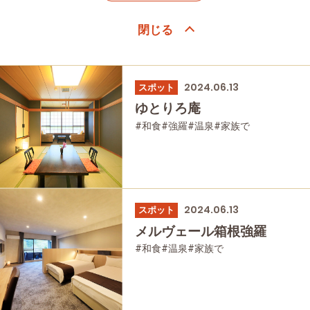
2024.06.13
スポット
ゆとりろ庵
#和食
#強羅
#温泉
#家族で
#友人グループで
#宿泊
#母と娘で
2024.06.13
スポット
メルヴェール箱根強羅
#和食
#温泉
#家族で
#友人グループで
#宿泊
#母と娘で