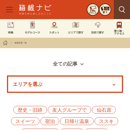
お得な
使う
チケット
乗り物・
特集
モデルコース
スポット
エリアで探す
目的で探す
アクセス
検索結果一覧
全ての記事
スポット
モデルコース
特集
イベント
歴史・旧跡
友人グループで
仙石原
スイーツ
宿泊
日帰り温泉
ススキ