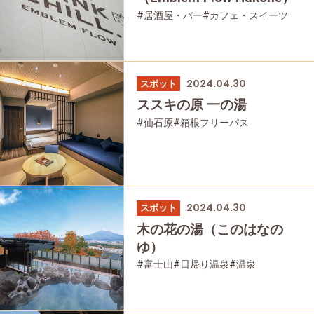
#居酒屋・バー
#カフェ・スイーツ
#強羅
#温泉
#友人グループで
#宿泊
#グルメ
2024.04.30
スポット
ススキの原 一の湯
#仙石原
#箱根フリーパス
#日帰り温泉
#温泉
#家族で
#友人グループで
#母と娘で
2024.04.30
スポット
木の花の湯（このはなの
ゆ）
#富士山
#日帰り温泉
#温泉