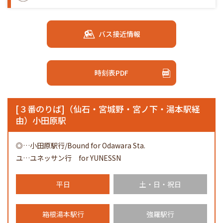
バス接近情報
時刻表PDF
[３番のりば]（仙石・宮城野・宮ノ下・湯本駅経
由）小田原駅
◎
小田原駅行/Bound for Odawara Sta.
ユ
ユネッサン行 for YUNESSN
平日
土・日・祝日
箱根湯本駅行
強羅駅行