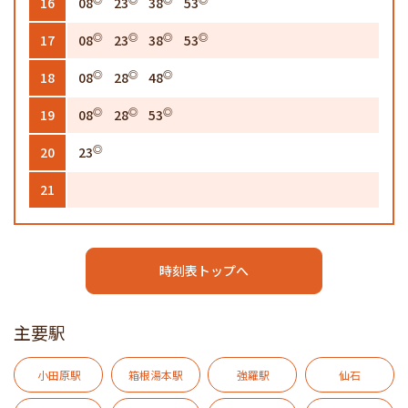
16
08
23
38
53
◎
◎
◎
◎
17
08
23
38
53
◎
◎
◎
18
08
28
48
◎
◎
◎
19
08
28
53
◎
20
23
21
時刻表トップへ
主要駅
小田原駅
箱根湯本駅
強羅駅
仙石