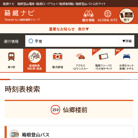
箱根ナビ 箱根登山電車・箱根ロープウェイ・箱根海賊船・箱根登山バス公式サイト
使う
観光情報
GLOBAL SITE
Powered by 小田急箱根グループ
重要なお知らせ
表示▼
運行情報
平常
▼詳細
買う
予約
経路検索
アクセス
箱根フリーパス
お得なセット
乗り物
観光情報
時刻表・運賃
・ロマンスカー
・その他チケット
旅館・ホテル
時刻表検索
仙郷楼前
250
箱根登山バス