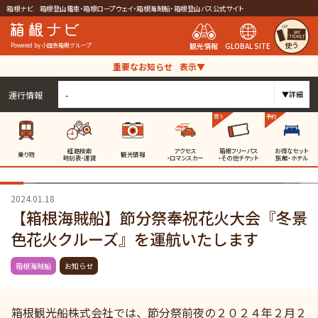
箱根ナビ 箱根登山電車・箱根ロープウェイ・箱根海賊船・箱根登山バス公式サイト
使う
観光情報
GLOBAL SITE
Powered by 小田急箱根グループ
重要なお知らせ
表示▼
運行情報
-
▼詳細
買う
予約
経路検索
アクセス
箱根フリーパス
お得なセット
乗り物
観光情報
時刻表・運賃
・ロマンスカー
・その他チケット
旅館・ホテル
2024.01.18
【箱根海賊船】節分祭奉祝花火大会『冬景
色花火クルーズ』を運航いたします
箱根海賊船
お知らせ
箱根観光船株式会社では、節分祭前夜の２０２４年２月２