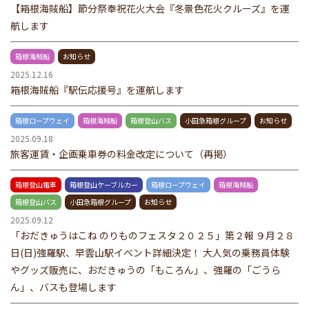
【箱根海賊船】節分祭奉祝花火大会『冬景色花火クルーズ』を運
航します
箱根海賊船
お知らせ
2025.12.16
箱根海賊船『駅伝応援号』を運航します
箱根ロープウェイ
箱根海賊船
箱根登山バス
小田急箱根グループ
お知らせ
2025.09.18
旅客運賃・企画乗車券の料金改定について（再掲）
箱根登山電車
箱根登山ケーブルカー
箱根ロープウェイ
箱根海賊船
箱根登山バス
小田急箱根グループ
お知らせ
2025.09.12
「おだきゅうはこね のりものフェスタ２０２５」第２報 ９月２８
日(日)強羅駅、早雲山駅イベント詳細決定！ 大人気の乗務員体験
やグッズ販売に、おだきゅうの「もころん」、強羅の「ごうら
ん」、バスも登場します