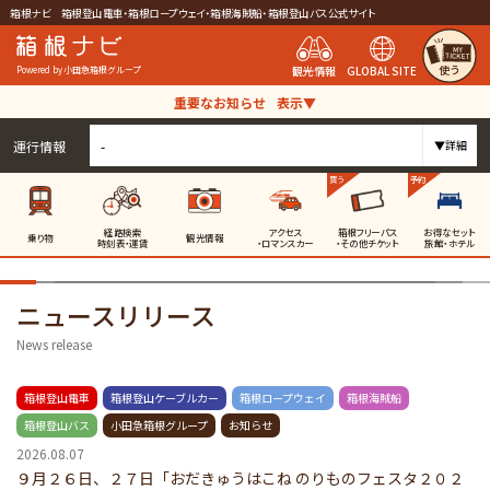
箱根ナビ 箱根登山電車・箱根ロープウェイ・箱根海賊船・箱根登山バス公式サイト
使う
観光情報
GLOBAL SITE
Powered by 小田急箱根グループ
重要なお知らせ
表示▼
運行情報
-
▼詳細
買う
予約
経路検索
アクセス
箱根フリーパス
お得なセット
乗り物
観光情報
時刻表・運賃
・ロマンスカー
・その他チケット
旅館・ホテル
ニュースリリース
News release
箱根登山電車
箱根登山ケーブルカー
箱根ロープウェイ
箱根海賊船
箱根登山バス
小田急箱根グループ
お知らせ
2026.08.07
９月２６日、２７日「おだきゅうはこね のりものフェスタ２０２