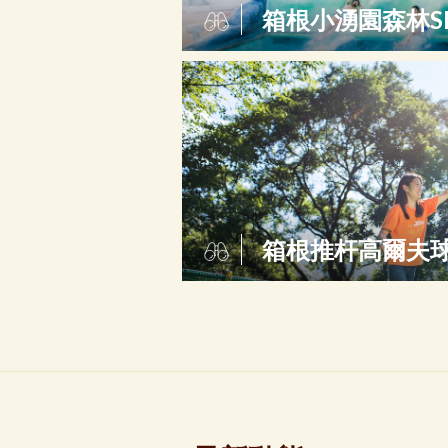
箱根小湧園森林S
箱根推杆高爾夫