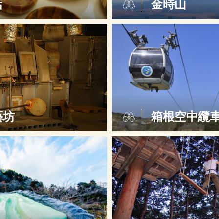
店
金時山
藝坊
箱根空中纜