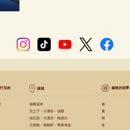
行目的
箱根的四季
區域
程
箱根湯本
春
宮之下・小湧谷・強羅
夏
仙石原・大湧谷・桃源台
秋
元箱根・箱根町・舊東海道
冬