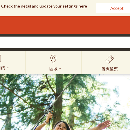
 Check the detail and update your settings
here
Accept
目的
區域
優惠通票