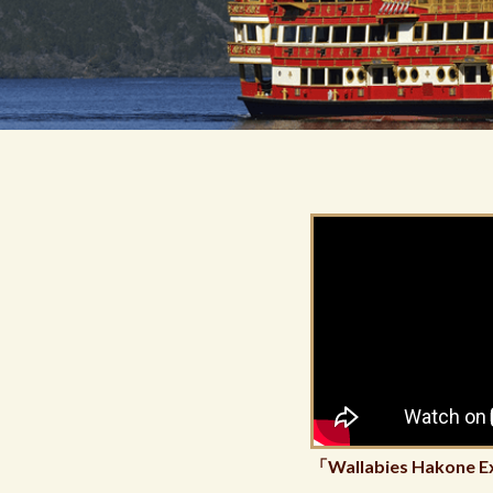
「Wallabies Hakone E