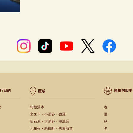
行目的
箱根的四季
區域
程
箱根湯本
春
宮之下・小湧谷・強羅
夏
仙石原・大湧谷・桃源台
秋
元箱根・箱根町・舊東海道
冬