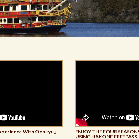
xperience With Odakyu」
ENJOY THE FOUR SEASONS
USING HAKONE FREEPASS