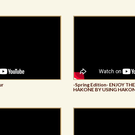
ur
-Spring Edition- ENJOY TH
HAKONE BY USING HAKON