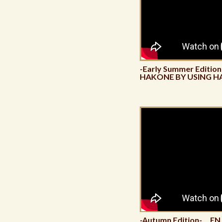
-Early Summer Editi
HAKONE BY USING H
-Autumn Edition- EN