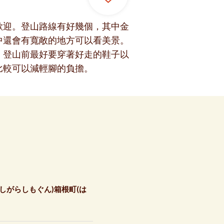
歡迎。登山路線有好幾個，其中金
中還會有寬敞的地方可以看美景。
。登山前最好要穿著好走的鞋子以
比較可以減輕腳的負擔。
しがらしもぐん)箱根町(は