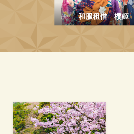
和服租借 櫻姬