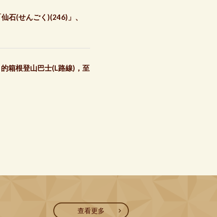
石(せんごく)(246)」、
」的箱根登山巴士(L路線)，至
查看更多