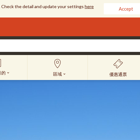
 Check the detail and update your settings
here
Accept
目的
區域
優惠通票