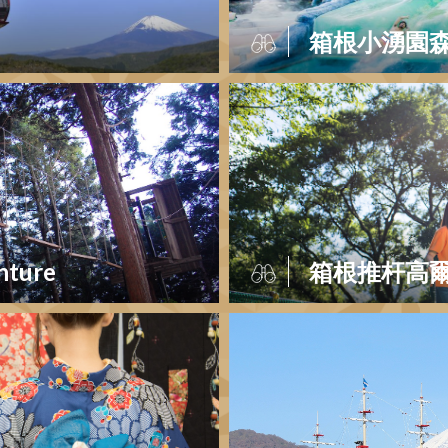
箱根小湧園森
nture
箱根推杆高