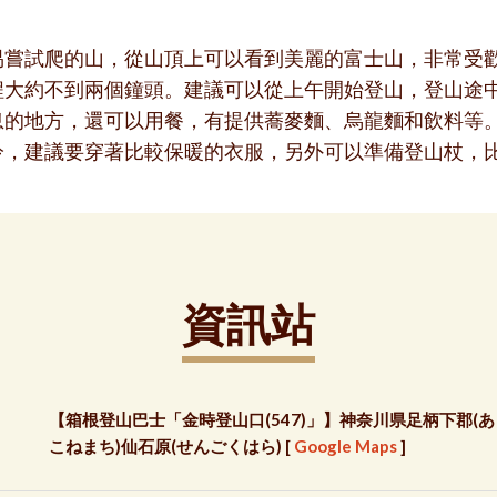
易嘗試爬的山，從山頂上可以看到美麗的富士山，非常受
程大約不到兩個鐘頭。建議可以從上午開始登山，登山途
息的地方，還可以用餐，有提供蕎麥麵、烏龍麵和飲料等
冷，建議要穿著比較保暖的衣服，另外可以準備登山杖，
資訊站
【箱根登山巴士「金時登山口(547)」】神奈川県足柄下郡(あ
こねまち)仙石原(せんごくはら) [
Google Maps
]