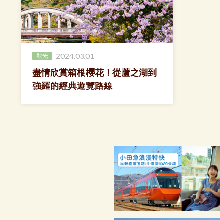
2024.03.01
觀光
盡情欣賞箱根櫻花！從蘆之湖到
強羅的經典遊覽路線