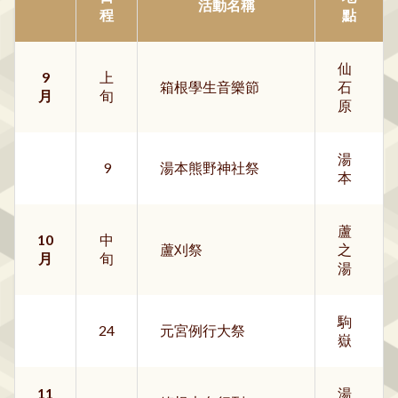
活動名稱
程
點
仙
9
上
箱根學生音樂節
石
月
旬
原
湯
9
湯本熊野神社祭
本
蘆
10
中
蘆刈祭
之
月
旬
湯
駒
24
元宮例行大祭
嶽
11
湯