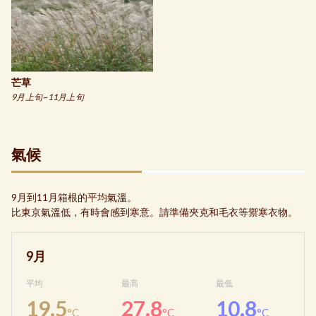
芒草
9月上旬~11月上旬
氣候
9月到11月箱根的平均氣溫。
比東京氣溫低，有時會感到寒意。請準備夾克和毛衣等禦寒衣物。
9月
平均
最高
最低
19.5
27.8
10.8
°C
°C
°C