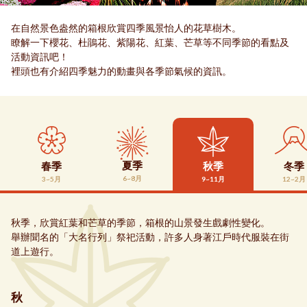
在自然景色盎然的箱根欣賞四季風景怡人的花草樹木。
瞭解一下櫻花、杜鵑花、紫陽花、紅葉、芒草等不同季節的看點及
活動資訊吧！
裡頭也有介紹四季魅力的動畫與各季節氣候的資訊。
夏季
春季
秋季
冬季
6~8月
3~5月
9~11月
12~2月
秋季，欣賞紅葉和芒草的季節，箱根的山景發生戲劇性變化。
舉辦聞名的「大名行列」祭祀活動，許多人身著江戶時代服裝在街
道上遊行。
秋