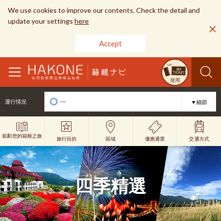
We use cookies to improve our contents. Check the detail and
update your settings
here
Accept
toggle
使用
navigation
---
運行情況
▼細節
規劃您的箱根之旅
旅行目的
優惠通票
區域
交通方式
四季精選