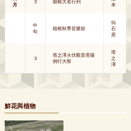
3
箱根大名行列
月
本
仙
中
箱根秋季音樂節
石
旬
原
塔
塔之澤火伏觀音菩薩
3
之
例行大祭
澤
鮮花與植物