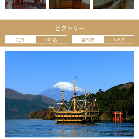
ビクトリー
定員
500名
座席数
275席