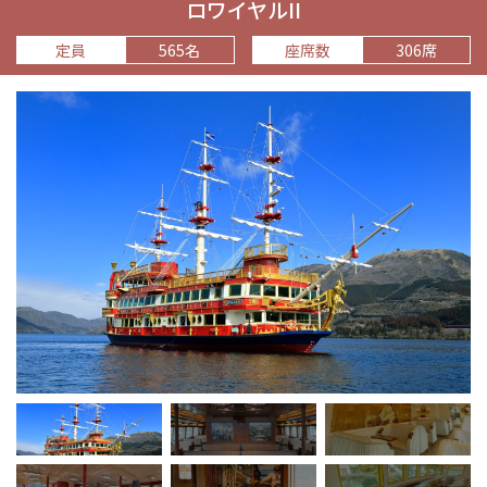
ロワイヤルII
定員
565名
座席数
306席