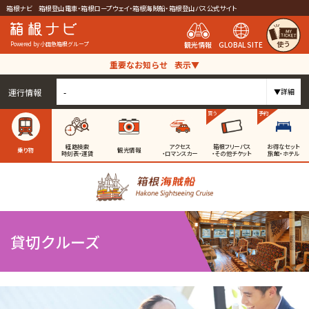
箱根ナビ 箱根登山電車・箱根ロープウェイ・箱根海賊船・箱根登山バス公式サイト
使う
観光情報
GLOBAL SITE
Powered by 小田急箱根グループ
重要なお知らせ
表示▼
運行情報
-
▼詳細
買う
予約
経路検索
アクセス
箱根フリーパス
お得なセット
乗り物
観光情報
時刻表・運賃
・ロマンスカー
・その他チケット
旅館・ホテル
貸切クルーズ