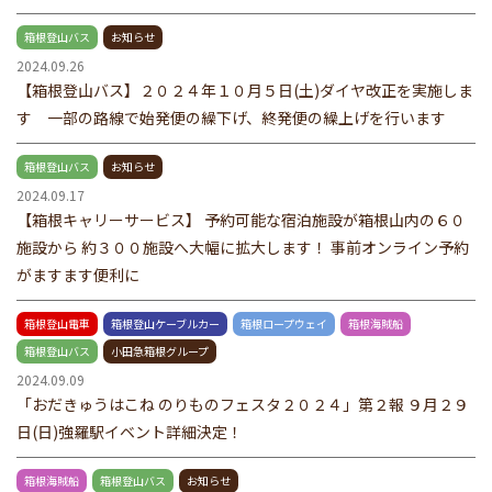
箱根登山バス
お知らせ
2024.09.26
【箱根登山バス】２０２４年１０月５日(土)ダイヤ改正を実施しま
す 一部の路線で始発便の繰下げ、終発便の繰上げを行います
箱根登山バス
お知らせ
2024.09.17
【箱根キャリーサービス】 予約可能な宿泊施設が箱根山内の６０
施設から 約３００施設へ大幅に拡大します！ 事前オンライン予約
がますます便利に
箱根登山電車
箱根登山ケーブルカー
箱根ロープウェイ
箱根海賊船
箱根登山バス
小田急箱根グループ
2024.09.09
「おだきゅうはこね のりものフェスタ２０２４」第２報 ９月２９
日(日)強羅駅イベント詳細決定！
箱根海賊船
箱根登山バス
お知らせ