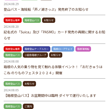
2024.08.29
登山バス・海賊船「芦ノ湖きっぷ」発売終了のお知らせ
箱根登山電車
箱根登山バス
お知らせ
2024.08.20
記名式の「Suica」及び「PASMO」カード発売の再開に関するお知
らせ
箱根登山電車
箱根登山ケーブルカー
箱根ロープウェイ
箱根海賊船
箱根登山バス
小田急箱根グループ
お知らせ
2024.08.08
箱根の人気の乗り物を見て触れる体験イベント！「おだきゅうは
こね のりものフェスタ２０２４」開催
箱根登山バス
お知らせ
2024.08.05
【箱根登山バス】お盆期間中は臨時 ダイヤで運行いたします
箱根登山バス
ご案内