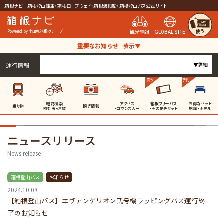
箱根ナビ 箱根登山電車・箱根ロープウェイ・箱根海賊船・箱根登山バス公式サイト
使う
観光情報
GLOBAL SITE
Powered by 小田急箱根グループ
重要なお知らせ
表示▼
運行情報
-
▼詳細
買う
予約
経路検索
アクセス
箱根フリーパス
お得なセット
乗り物
観光情報
時刻表・運賃
・ロマンスカー
・その他チケット
旅館・ホテル
ニュースリリース
News release
箱根登山バス
お知らせ
2024.10.09
【箱根登山バス】エヴァンゲリオン弐号機ラッピングバス運行終
了のお知らせ