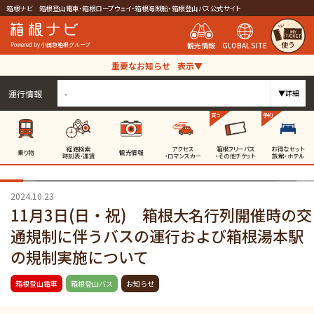
箱根ナビ 箱根登山電車・箱根ロープウェイ・箱根海賊船・箱根登山バス公式サイト
使う
観光情報
GLOBAL SITE
Powered by 小田急箱根グループ
重要なお知らせ
表示▼
運行情報
-
▼詳細
買う
予約
経路検索
アクセス
箱根フリーパス
お得なセット
乗り物
観光情報
時刻表・運賃
・ロマンスカー
・その他チケット
旅館・ホテル
2024.10.23
11月3日(日・祝) 箱根大名行列開催時の交
通規制に伴うバスの運行および箱根湯本駅
の規制実施について
箱根登山電車
箱根登山バス
お知らせ