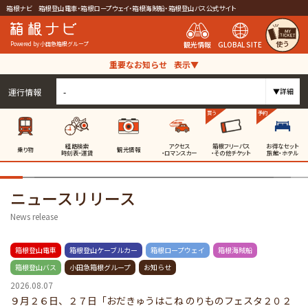
箱根ナビ 箱根登山電車・箱根ロープウェイ・箱根海賊船・箱根登山バス公式サイト
使う
観光情報
GLOBAL SITE
Powered by 小田急箱根グループ
重要なお知らせ
表示▼
運行情報
-
▼詳細
買う
予約
経路検索
アクセス
箱根フリーパス
お得なセット
乗り物
観光情報
時刻表・運賃
・ロマンスカー
・その他チケット
旅館・ホテル
ニュースリリース
News release
箱根登山電車
箱根登山ケーブルカー
箱根ロープウェイ
箱根海賊船
箱根登山バス
小田急箱根グループ
お知らせ
2026.08.07
９月２６日、２７日「おだきゅうはこね のりものフェスタ２０２