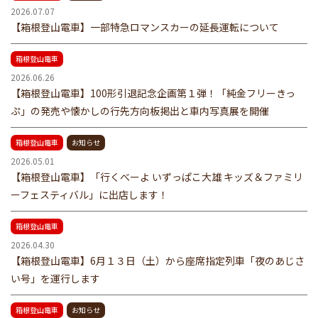
2026.07.07
【箱根登山電車】一部特急ロマンスカーの延長運転について
箱根登山電車
2026.06.26
【箱根登山電車】100形引退記念企画第１弾！「純金フリーきっ
ぷ」の発売や懐かしの行先方向板掲出と車内写真展を開催
箱根登山電車
お知らせ
2026.05.01
【箱根登山電車】「行くべーよ いずっぱこ大雄 キッズ＆ファミリ
ーフェスティバル」に出店します！
箱根登山電車
2026.04.30
【箱根登山電車】6月１３日（土）から座席指定列車「夜のあじさ
い号」を運行します
箱根登山電車
お知らせ