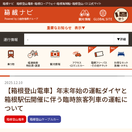
箱根ナビ 箱根登山電車・箱根ロープウェイ・箱根海賊船・箱根登山バス公式サイト
使う
観光情報
GLOBAL SITE
Powered by 小田急箱根グループ
重要なお知らせ
表示▼
運行情報
-
▼詳細
買う
予約
経路検索
アクセス
箱根フリーパス
お得なセット
乗り物
観光情報
時刻表・運賃
・ロマンスカー
・その他チケット
旅館・ホテル
2025.12.10
【箱根登山電車】年末年始の運転ダイヤと
箱根駅伝開催に伴う臨時旅客列車の運転に
ついて
箱根登山電車
箱根登山ケーブルカー