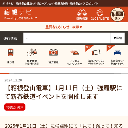
箱根ナビ 箱根登山電車・箱根ロープウェイ・箱根海賊船・箱根登山バス公式サイト
使う
観光情報
GLOBAL SITE
Powered by 小田急箱根グループ
重要なお知らせ
表示▼
運行情報
-
▼詳細
買う
予約
経路検索
アクセス
箱根フリーパス
お得なセット
乗り物
観光情報
時刻表・運賃
・ロマンスカー
・その他チケット
旅館・ホテル
2024.12.20
【箱根登山電車】1月11日（土）強羅駅に
て新春鉄道イベントを開催します
箱根登山電車
2025年1月11日（土）に強羅駅にて「見て！触って！知ろ