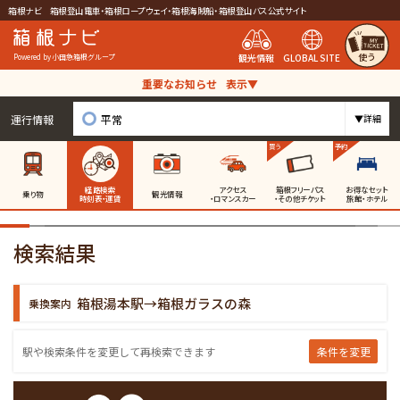
箱根ナビ 箱根登山電車・箱根ロープウェイ・箱根海賊船・箱根登山バス公式サイト
使う
観光情報
GLOBAL SITE
Powered by 小田急箱根グループ
重要なお知らせ
表示▼
運行情報
平常
▼詳細
買う
予約
経路検索
アクセス
箱根フリーパス
お得なセット
乗り物
観光情報
時刻表・運賃
・ロマンスカー
・その他チケット
旅館・ホテル
検索結果
箱根湯本駅→箱根ガラスの森
乗換案内
条件を変更
駅や検索条件を変更して再検索できます