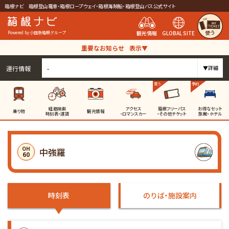
箱根ナビ 箱根登山電車・箱根ロープウェイ・箱根海賊船・箱根登山バス公式サイト
使う
観光情報
GLOBAL SITE
Powered by 小田急箱根グループ
重要なお知らせ
表示▼
運行情報
-
▼詳細
買う
予約
経路検索
アクセス
箱根フリーパス
お得なセット
乗り物
観光情報
時刻表・運賃
・ロマンスカー
・その他チケット
旅館・ホテル
OH
中強羅
60
時刻表
のりば・施設案内