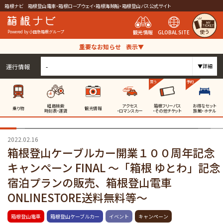
箱根ナビ 箱根登山電車・箱根ロープウェイ・箱根海賊船・箱根登山バス公式サイト
使う
観光情報
GLOBAL SITE
Powered by 小田急箱根グループ
重要なお知らせ
表示▼
運行情報
-
▼詳細
買う
予約
経路検索
アクセス
箱根フリーパス
お得なセット
乗り物
観光情報
時刻表・運賃
・ロマンスカー
・その他チケット
旅館・ホテル
2022.02.16
箱根登山ケーブルカー開業１００周年記念
キャンペーン FINAL ～「箱根 ゆとわ」記念
宿泊プランの販売、箱根登山電車
ONLINESTORE送料無料等～
箱根登山電車
箱根登山ケーブルカー
イベント
キャンペーン