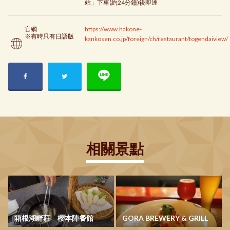
站」下車(約24分鐘)後即達
官網
https://www.hakone-
※有時只有日語版
kankosen.co.jp/foreign/ch/restaurant/togendaiview/
相關景點
箱根湖畔莊 櫻本陣餐館
GORA BREWERY & GRILL