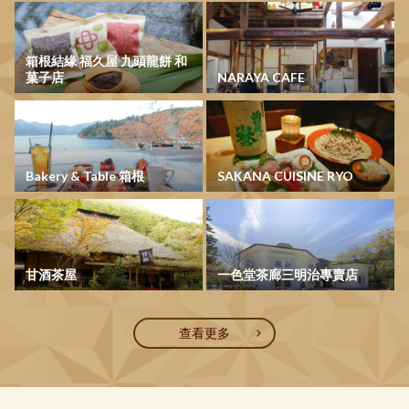
箱根結緣 福久屋 九頭龍餅 和
菓子店
NARAYA CAFE
Bakery & Table 箱根
SAKANA CUISINE RYO
甘酒茶屋
一色堂茶廊三明治專賣店
查看更多