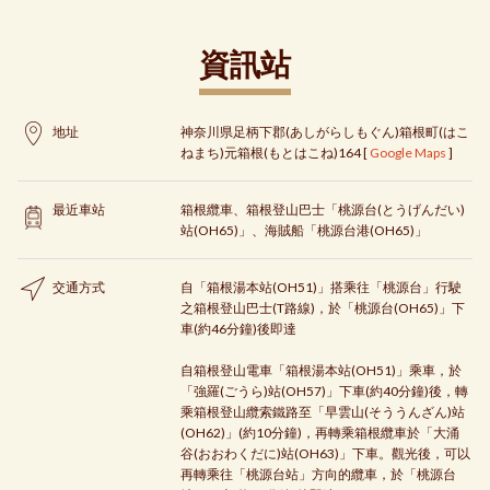
資訊站
地址
神奈川県足柄下郡(あしがらしもぐん)箱根町(はこ
ねまち)元箱根(もとはこね)164 [
Google Maps
]
最近車站
箱根纜車、箱根登山巴士「桃源台(とうげんだい)
站(OH65)」、海賊船「桃源台港(OH65)」
交通方式
自「箱根湯本站(OH51)」搭乘往「桃源台」行駛
之箱根登山巴士(T路線)，於「桃源台(OH65)」下
車(約46分鐘)後即達
自箱根登山電車「箱根湯本站(OH51)」乘車，於
「強羅(ごうら)站(OH57)」下車(約40分鐘)後，轉
乘箱根登山纜索鐵路至「早雲山(そううんざん)站
(OH62)」(約10分鐘)，再轉乘箱根纜車於「大涌
谷(おおわくだに)站(OH63)」下車。觀光後，可以
再轉乘往「桃源台站」方向的纜車，於「桃源台