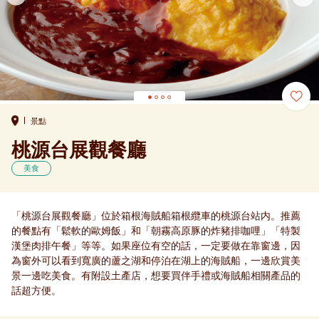
景點
桃源台展觀餐廳
美食
「桃源台展觀餐廳」位於箱根海賊船箱根纜車的桃源台站内。推薦
的餐點有「鬆軟的歐姆飯」和「朝霧高原豚的炸豬排咖哩」「特製
漢堡肉排午餐」等等。如果座位有空的話，一定要做在靠窗邊，因
為窗外可以看到寬廣的蘆之湖和停泊在湖上的海賊船，一邊欣賞美
景一邊吃美食。有附設土產店，想要買伴手禮或海賊船相關產品的
話超方便。