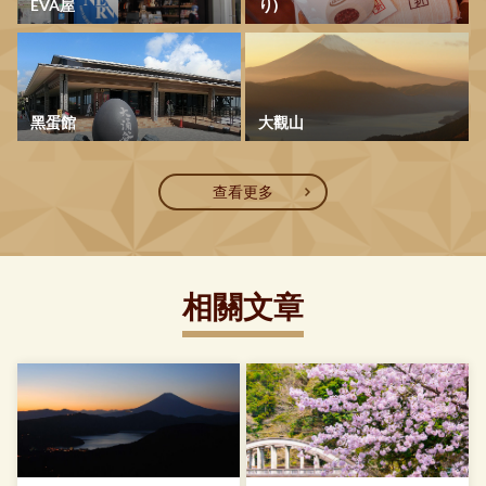
EVA屋
り)
黑蛋館
大觀山
查看更多
相關文章