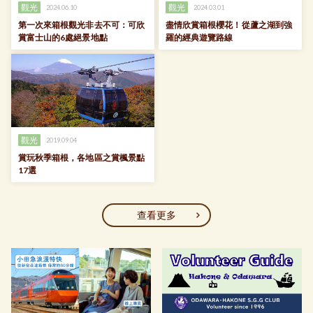
觀光
觀光
2024.06.10
2024.03.01
第一次來箱根觀光非去不可：可欣
盡情欣賞箱根櫻花！從蘆之湖到強
賞富士山的6處絕景地點
羅的經典遊覽路線
觀光
2019.09.04
賞玩秋季箱根，各地區之賞楓景點
17選
查看更多