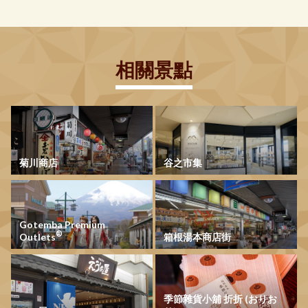
相關景點
菊川商店
谷之市集
Gotemba Premium
®
Outlets
箱根湯本商店街
季節雜貨小舖 折折 (おりお