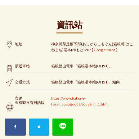
資訊站
地址
神奈川県足柄下郡(あしがらしもぐん)箱根町(はこ
ねまち)湯本(ゆもと)707 [
Google Maps
]
最近車站
箱根登山電車「箱根湯本站(OH51)」
交通方式
箱根登山電車「箱根湯本站(OH51)」站內
官網
https://www.hakone-
※有時只有日語版
tozan.co.jp/goods/souvenir_1.html