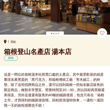
景點
箱根登山名產店 湯本店
購物
這是一間位於箱根湯本站剪票口處的土產店。其中最受歡迎的就是
重現名產黑蛋的「黑巧克力」和箱根傳統工藝「寄木細工」的杯
墊。除了這些招牌商品之外，還可以找到箱根一些知名飯店販售的
限定商品，種類非常豐富。營業時間至20：00，所以回程再買都還
來得及。另外這邊還有販售約40種的鐵路便當，包含只有在「箱根
之市」才買得到的鐵路便當唷。回程搭浪漫特快車，一邊吃一邊回
憶一天的旅程感覺也不錯！