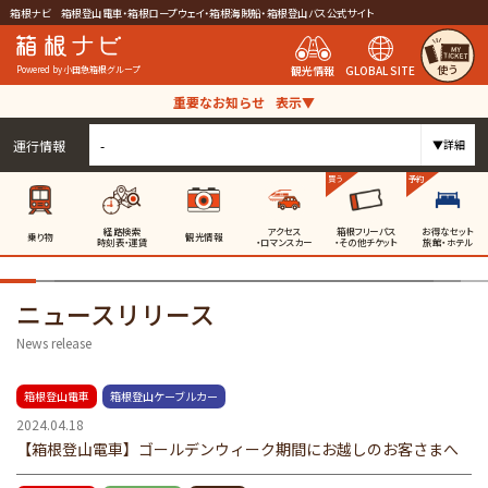
箱根ナビ 箱根登山電車・箱根ロープウェイ・箱根海賊船・箱根登山バス公式サイト
使う
観光情報
GLOBAL SITE
Powered by 小田急箱根グループ
重要なお知らせ
表示▼
運行情報
-
▼詳細
買う
予約
経路検索
アクセス
箱根フリーパス
お得なセット
乗り物
観光情報
時刻表・運賃
・ロマンスカー
・その他チケット
旅館・ホテル
ニュースリリース
News release
箱根登山電車
箱根登山ケーブルカー
2024.04.18
【箱根登山電車】ゴールデンウィーク期間にお越しのお客さまへ