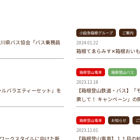
小田急箱根グループ
ご案内
奈川県バス協会「バス乗務員
2024.01.22
箱根てゑらみす✕箱根おいも
箱根登山電車
箱根登山バス
2023.12.18
ャルバラエティーセット」を
【箱根登山鉄道・バス】「モバ
票して！ キャンペーン」の
箱根登山電車
お知らせ
ご
2023.11.01
なワークスタイルに向けた新
【箱根登山電車】１１月の