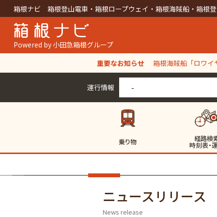
箱根ナビ 箱根登山電車・箱根ロープウェイ・箱根海賊船・箱根登
Powered by 小田急箱根グループ
重要なお知らせ
箱根海賊船「ロワイヤ
【箱根ロープウェイ
運行情報
-
経路検
乗り物
時刻表・
ニュースリリース
News release