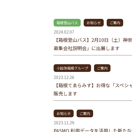
箱根登山バス
お知らせ
ご案内
2024.02.07
【箱根登山バス】2月10日（土）神
募集会社説明会」に出展します
小田急箱根グループ
ご案内
2023.12.26
【箱根てゑらみす】お得な「スペシ
販売します
お知らせ
ご案内
2023.11.29
PASMO 利用データを活用した新た