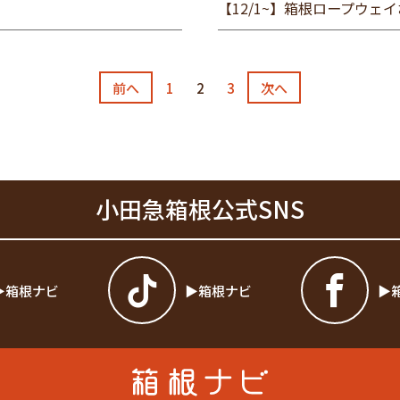
【12/1~】箱根ロープウ
前へ
1
2
3
次へ
小田急箱根公式SNS
箱根ナビ
箱根ナビ