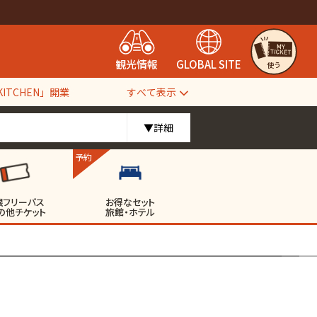
観光情報
GLOBAL SITE
使う
すべて表示
TCHEN」開業
▼詳細
予約
根フリーパス
お得なセット
の他チケット
旅館・ホテル