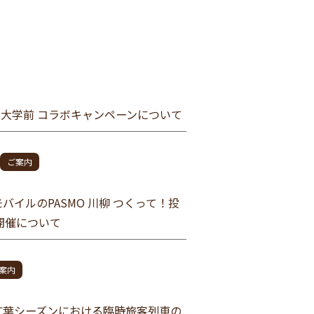
大学前 コラボキャンペーンについて
ご案内
イルのPASMO 川柳 つくって！投
開催について
案内
紅葉シーズンにおける臨時旅客列車の