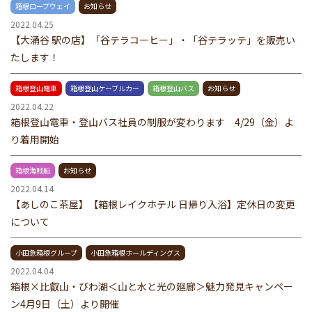
箱根ロープウェイ
お知らせ
2022.04.25
【大涌谷 駅の店】「谷テラコーヒー」・「谷テラッテ」を販売い
たします！
箱根登山電車
箱根登山ケーブルカー
箱根登山バス
お知らせ
2022.04.22
箱根登山電車・登山バス社員の制服が変わります 4/29（金）よ
り着用開始
箱根海賊船
お知らせ
2022.04.14
【あしのこ茶屋】【箱根レイクホテル 日帰り入浴】定休日の変更
について
小田急箱根グループ
小田急箱根ホールディングス
2022.04.04
箱根×比叡山・びわ湖＜山と水と光の廻廊＞魅力発見キャンペー
ン4月9日（土）より開催