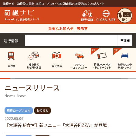
箱根ナビ 箱根登山電車・箱根ロープウェイ・箱根海賊船・箱根登山バス公式サイト
使う
観光情報
GLOBAL SITE
Powered by 小田急箱根グループ
重要なお知らせ
表示▼
運行情報
-
▼詳細
買う
予約
経路検索
アクセス
箱根フリーパス
お得なセット
乗り物
観光情報
時刻表・運賃
・ロマンスカー
・その他チケット
旅館・ホテル
ニュースリリース
News release
箱根ロープウェイ
お知らせ
2022.05.06
【大涌谷 駅食堂】新メニュー「大涌谷PIZZA」が登場！