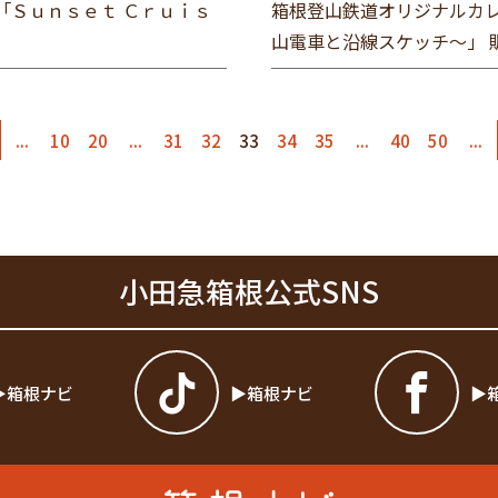
「Ｓｕｎｓｅｔ Ｃｒｕｉｓ
箱根登山鉄道オリジナルカレ
山電車と沿線スケッチ～」 
...
10
20
...
31
32
33
34
35
...
40
50
...
小田急箱根公式SNS
箱根ナビ
箱根ナビ