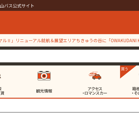
山バス公式サイト
ルⅡ」リニューアル就航＆展望エリアちきゅうの谷に「OWAKUDANI KI
】定期点検整備工事等実施に伴う一部区間代行バス輸送について
買う
索
アクセス
箱
観光情報
運賃
・ロマンスカー
・そ