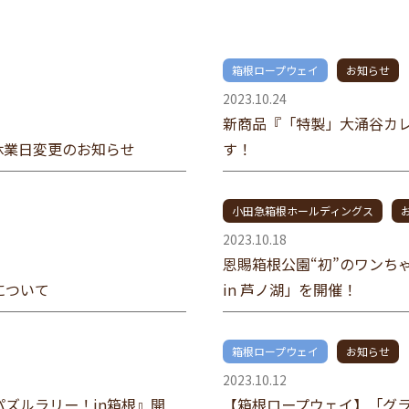
箱根ロープウェイ
お知らせ
2023.10.24
新商品『「特製」大涌谷カ
E】休業日変更のお知らせ
す！
小田急箱根ホールディングス
2023.10.18
恩賜箱根公園“初”のワンち
について
in 芦ノ湖」を開催！
箱根ロープウェイ
お知らせ
2023.10.12
パズルラリー！in箱根』開
【箱根ロープウェイ】「グ