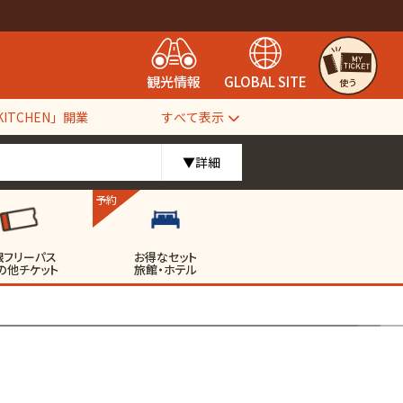
観光情報
GLOBAL SITE
使う
すべて表示
TCHEN」開業
▼詳細
予約
根フリーパス
お得なセット
の他チケット
旅館・ホテル