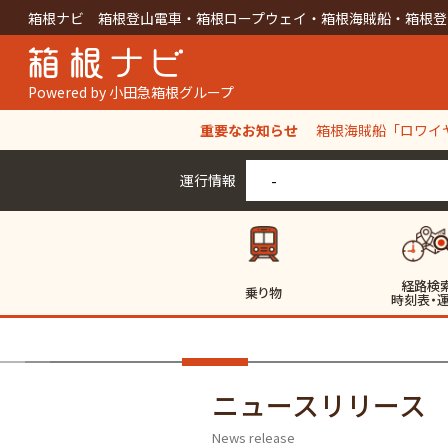
箱根ナビ 箱根登山電車・箱根ロープウェイ・箱根海賊船・箱根登
Powered by 小田急箱根グループ
重要なお知らせ
箱根海賊船「ロワイヤ
【箱根ロープウェイ
運行情報
-
経路検
乗り物
時刻表・
ニュースリリース
News release