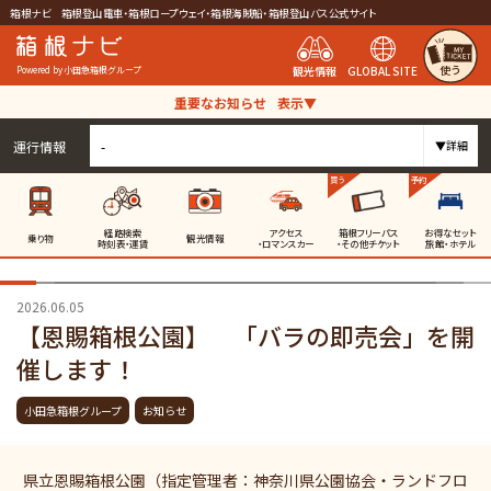
箱根ナビ 箱根登山電車・箱根ロープウェイ・箱根海賊船・箱根登山バス公式サイト
使う
観光情報
GLOBAL SITE
Powered by 小田急箱根グループ
重要なお知らせ
表示▼
運行情報
-
▼詳細
買う
予約
経路検索
アクセス
箱根フリーパス
お得なセット
乗り物
観光情報
時刻表・運賃
・ロマンスカー
・その他チケット
旅館・ホテル
2026.06.05
【恩賜箱根公園】 「バラの即売会」を開
催します！
小田急箱根グループ
お知らせ
県立恩賜箱根公園（指定管理者：神奈川県公園協会・ランドフロ