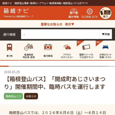
箱根ナビ 箱根登山電車・箱根ロープウェイ・箱根海賊船・箱根登山バス公式サイト
使う
観光情報
GLOBAL SITE
Powered by 小田急箱根グループ
重要なお知らせ
表示▼
運行情報
-
▼詳細
買う
予約
経路検索
アクセス
箱根フリーパス
お得なセット
乗り物
観光情報
時刻表・運賃
・ロマンスカー
・その他チケット
旅館・ホテル
2026.05.29
【箱根登山バス】「開成町あじさいまつ
り」開催期間中、臨時バスを運行します
箱根登山バス
お知らせ
箱根登山バスでは、２０２６年６月６日（土）～６月１４日