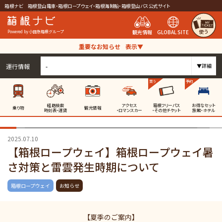
箱根ナビ 箱根登山電車・箱根ロープウェイ・箱根海賊船・箱根登山バス公式サイト
使う
観光情報
GLOBAL SITE
Powered by 小田急箱根グループ
重要なお知らせ
表示▼
運行情報
-
▼詳細
買う
予約
経路検索
アクセス
箱根フリーパス
お得なセット
乗り物
観光情報
時刻表・運賃
・ロマンスカー
・その他チケット
旅館・ホテル
2025.07.10
【箱根ロープウェイ】箱根ロープウェイ暑
さ対策と雷雲発生時期について
箱根ロープウェイ
お知らせ
【夏季のご案内】