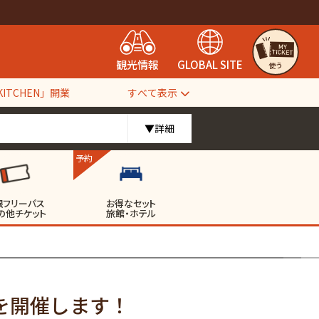
観光情報
GLOBAL SITE
使う
すべて表示
TCHEN」開業
▼詳細
予約
根フリーパス
お得なセット
の他チケット
旅館・ホテル
を開催します！