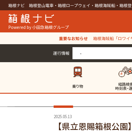
箱根ナビ 箱根登山電車・箱根ロープウェイ・箱根海賊船・箱根登
Powered by 小田急箱根グループ
重要なお知らせ
箱根海賊船「ロワイヤ
【箱根ロープウェイ
運行情報
-
経路検
乗り物
時刻表・
2025.05.13
【県立恩賜箱根公園