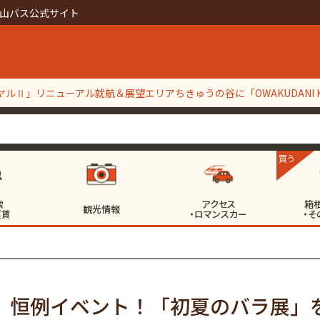
山バス公式サイト
ルⅡ」リニューアル就航＆展望エリアちきゅうの谷に「OWAKUDANI KI
】定期点検整備工事等実施に伴う一部区間代行バス輸送について
買う
索
アクセス
箱
観光情報
運賃
・ロマンスカー
・そ
】恒例イベント！「初夏のバラ展」