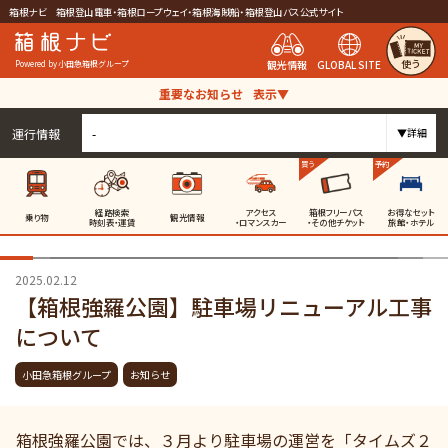
箱根ナビ 箱根登山電車・箱根ロープウェイ・箱根海賊船・箱根登山バス公式サイト
使う
観光情報
GLOBAL SITE
Powered by 小田急箱根グループ
重要なお知らせ
表示▼
運行情報
-
▼詳細
買う
予約
経路検索
アクセス
箱根フリーパス
お得なセット
乗り物
観光情報
時刻表・運賃
・ロマンスカー
・その他チケット
旅館・ホテル
2025.02.12
【箱根強羅公園】駐車場リニューアル工事
について
小田急箱根グループ
お知らせ
箱根強羅公園では、３月より駐車場の運営を「タイムズ２