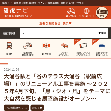
箱根ナビ 箱根登山電車・箱根ロープウェイ・箱根海賊船・箱根登山バス公式サイト
使う
観光情報
GLOBAL SITE
Powered by 小田急箱根グループ
重要なお知らせ
表示▼
運行情報
-
▼詳細
買う
予約
経路検索
アクセス
箱根フリーパス
お得なセット
乗り物
観光情報
時刻表・運賃
・ロマンスカー
・その他チケット
旅館・ホテル
2024.11.26
大涌谷駅と「谷のテラス大涌谷（駅前広
場）」のリニューアル工事を実施 ～２０２
５年4月下旬、「黒・ジオ・風」をテーマに
大自然を感じる展望施設がオープン～
小田急箱根グループ
お知らせ