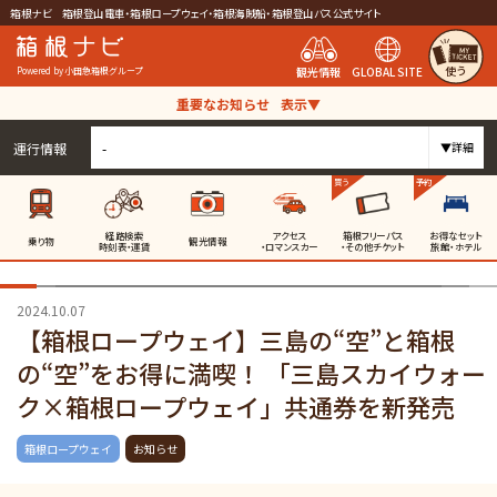
箱根ナビ 箱根登山電車・箱根ロープウェイ・箱根海賊船・箱根登山バス公式サイト
使う
観光情報
GLOBAL SITE
Powered by 小田急箱根グループ
重要なお知らせ
表示▼
運行情報
-
▼詳細
買う
予約
経路検索
アクセス
箱根フリーパス
お得なセット
乗り物
観光情報
時刻表・運賃
・ロマンスカー
・その他チケット
旅館・ホテル
2024.10.07
【箱根ロープウェイ】三島の“空”と箱根
の“空”をお得に満喫！ 「三島スカイウォー
ク×箱根ロープウェイ」共通券を新発売
箱根ロープウェイ
お知らせ