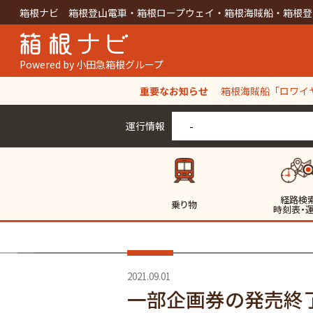
箱根ナビ 箱根登山電車・箱根ロープウェイ・箱根海賊船・箱根登
Powered by 小田急箱根グループ
重要なお知らせ
箱根海賊船「ロワイヤ
【箱根ロープウェイ
運行情報
-
経路検
乗り物
時刻表・
2021.09.01
一部企画券の発売終