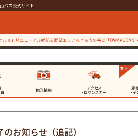
山バス公式サイト
ルⅡ」リニューアル就航＆展望エリアちきゅうの谷に「OWAKUDANI KI
】定期点検整備工事等実施に伴う一部区間代行バス輸送について
買う
索
アクセス
箱
観光情報
運賃
・ロマンスカー
・そ
了のお知らせ（追記）