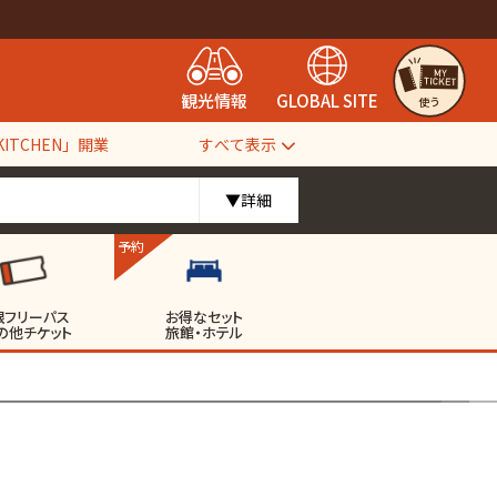
観光情報
GLOBAL SITE
使う
すべて表示
TCHEN」開業
▼詳細
予約
根フリーパス
お得なセット
の他チケット
旅館・ホテル